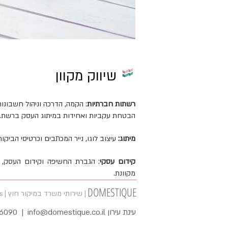
שיווק מקוון
רשתות חברתיות
: הקמה, הדרכה וניהול חשבונות 
הבטחת עקביות ואחידות במיתוג העסק ברשת.
מיתוג:
עיצוב לוגו, נייר המכתבים וכרטיסי הביקו
קידום עסקי
: הגברת החשיפה וקידום העסק, כו
מקוונת.
DOMESTIQUE
| שירותי משרד במיקור חוץ |
s
עינת עירון Einat Eron 09-8912671 | 052-3426090 |
info@domestique.co.il